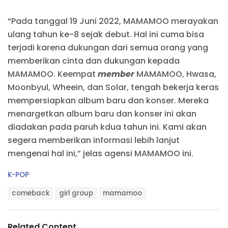
“Pada tanggal 19 Juni 2022, MAMAMOO merayakan
ulang tahun ke-8 sejak debut. Hal ini cuma bisa
terjadi karena dukungan dari semua orang yang
memberikan cinta dan dukungan kepada
MAMAMOO. Keempat
member
MAMAMOO, Hwasa,
Moonbyul, Wheein, dan Solar, tengah bekerja keras
mempersiapkan album baru dan konser. Mereka
menargetkan album baru dan konser ini akan
diadakan pada paruh kdua tahun ini. Kami akan
segera memberikan informasi lebih lanjut
mengenai hal ini,” jelas agensi MAMAMOO ini.
C
K-POP
a
T
t
comeback
girl group
mamamoo
a
e
g
g
s
o
Related Content
: