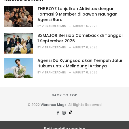
r
i
THE BOYZ Lanjutkan Aktivitas dengan
e
Formasi 9 Member di bawah Naungan
s
Agensi Baru
:
BY
VIBRANCEADMIN
AUGUST 6, 2026
82MAJOR Bersiap Comeback di Tanggal
1 September 2026
BY
VIBRANCEADMIN
AUGUST 6, 2026
Agensi Do Kyungsoo akan Tempuh Jalur
Hukum untuk Melindungi Artisnya
BY
VIBRANCEADMIN
AUGUST 6, 2026
BACK TO TOP
© 2022
Vibrance Magz
. All Rights Reserved
Exit mobile version