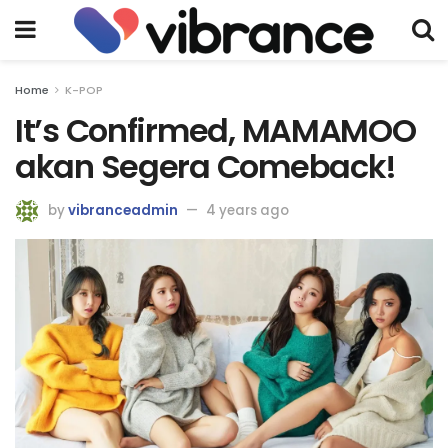
Home
K-POP
It’s Confirmed, MAMAMOO
akan Segera Comeback!
by
vibranceadmin
4 years ago