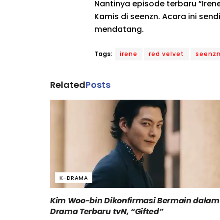
Nantinya episode terbaru “Iren
Kamis di seenzn. Acara ini sen
mendatang.
Tags:
irene
red velvet
seenz
Related
Posts
K-DRAMA
Kim Woo-bin Dikonfirmasi Bermain dalam
Drama Terbaru tvN, “Gifted”