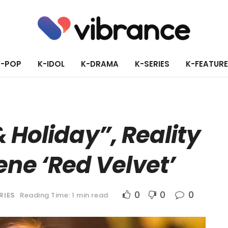
K-POP
K-IDOL
K-DRAMA
K-SERIES
K-FEATUR
 Holiday”, Reality
ene ‘Red Velvet’
0
0
0
RIES
Reading Time: 1 min read