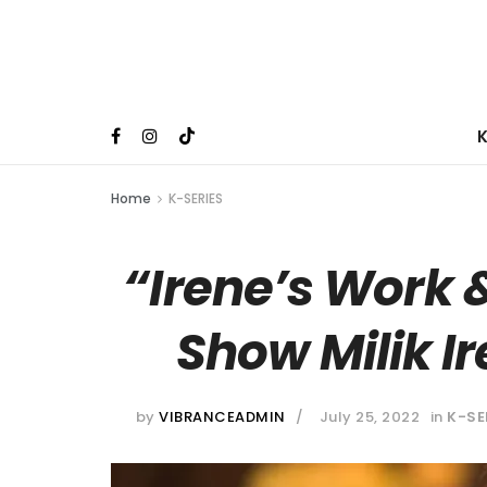
Home
K-SERIES
“Irene’s Work &
Show Milik Ir
by
VIBRANCEADMIN
July 25, 2022
in
K-SE