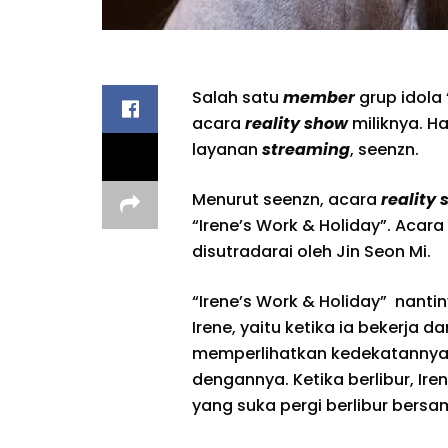
Salah satu
member
grup idola 
acara
reality show
miliknya. H
layanan
streaming
, seenzn.
Menurut seenzn, acara
reality
“Irene’s Work & Holiday”. Acar
disutradarai oleh Jin Seon Mi.
“Irene’s Work & Holiday” nantin
Irene, yaitu ketika ia bekerja da
memperlihatkan kedekatannya 
dengannya. Ketika berlibur, I
yang suka pergi berlibur bersa