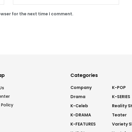
owser for the next time I comment.
ap
Categories
Company
K-POP
Us
enter
Drama
K-SERIES
 Policy
K-Celeb
Reality 
K-DRAMA
Teater
K-FEATURES
Variety 