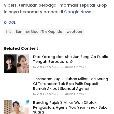
Vibers, temukan berbagai informasi seputar KPop
lainnya bersama Vibrance di
Google News
.
C
K-IDOL
a
T
t
illit
Summer Moon The Quprids
webtoon
a
e
g
g
s
o
Related Content
:
r
i
Dita Karang dan Ahn Jun Sung Go Public
e
Tengah Berpacaran?
s
BY
VIBRANCEADMIN
AUGUST 7, 2026
:
Terancam Rugi Puluhan Miliar, Lee Seung
Gi Terancam Tak Bisa Pulih Deposit
Rumah Akibat Skandal Agensi
BY
VIBRANCEADMIN
AUGUST 7, 2026
Banding Pajak 3 Miliar Won Ditolak
Pengadilan, Agensi Yoo Yeon-seok Buka
Suara