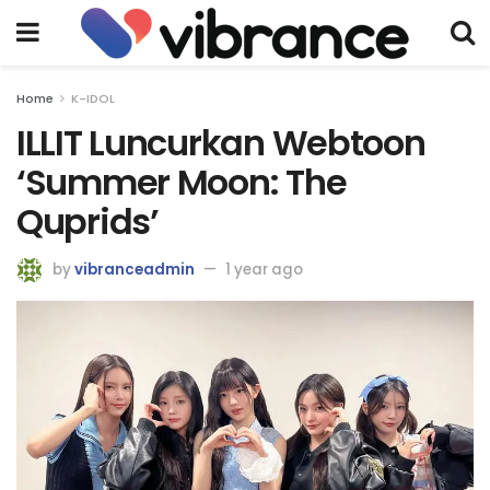
Home
K-IDOL
ILLIT Luncurkan Webtoon
‘Summer Moon: The
Quprids’
by
vibranceadmin
1 year ago