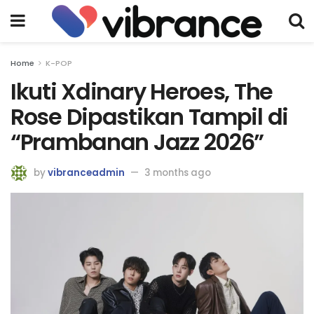
Home
K-POP
Ikuti Xdinary Heroes, The
Rose Dipastikan Tampil di
“Prambanan Jazz 2026”
by
vibranceadmin
3 months ago