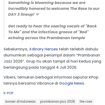
Something is blooming because we are
incredibly honored to welcome The Rose to our
DAY 3 lineup! 🌹
Get ready to hear the soaring vocals of "Back
To Me" and the infectious groove of "Red"
echoing across the Prambanan temple
grounds because WOOSUNG, DOJOON,
Sebelumnya,
Xdinary Heroes
telah terlebih dahulu
HAJOON, and TAEGYEOM…
diumumkan sebagai penampil dalam “Prambanan
pic.twitter.com/unAVT1V551
Jazz 2026”. Grup itu akan tampil di hari kedua yang
— Prambanan Jazz (@PrambananJazz)
May 7,
berlangsung pada tanggal 4 Juli 2026.
2026
Vibers, temukan berbagai informasi seputar KPop
lainnya bersama Vibrance di
Google News
.
C
K-POP
a
T
t
konser di indonesia
prambanan jazz 2026
the rose
a