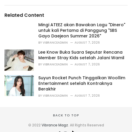
e
g
g
s
o
Related Content
:
r
i
Mingi ATEEZ akan Bawakan Lagu "Dinero"
e
untuk kali Pertama di Panggung "SBS
s
Gayo Daejeon Summer 2026"
:
BY
VIBRANCEADMIN
AUGUST 7, 2026
Lee Know Buka Suara Seputar Rencana
Member Stray Kids setelah Jalani Wamil
BY
VIBRANCEADMIN
AUGUST 7, 2026
Suyun Rocket Punch Tinggalkan Woollim
Entertainment setelah Kontraknya
Berakhir
BY
VIBRANCEADMIN
AUGUST 7, 2026
BACK TO TOP
© 2022
Vibrance Magz
. All Rights Reserved