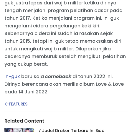
guk justru lepas dari wajib militer ketika dirinya
tengah menjalani program pelatihan dasar pada
tahun 2017. Ketika menjalani program ini, In-guk
mengalami cidera pergelangan kaki kiri.
Sebenarnya cidera ini sudah ia rasakan sejak
tahun 2015, tetapi In-guk tetap memaksakan diri
untuk mengikuti wajib militer. Dilaporkan jika
cederanya memburuk setelah mengikuti pelatihan
yang cukup berat.
In-guk
baru saja
comeback
di tahun 2022 ini.
Dirinya berencana akan merilis album Love & Love
pada 14 Juni 2022.
C
K-FEATURES
a
t
e
Related Content
g
o
7 Judul Drakor Terbaru Ini Siap