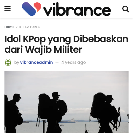
Home
K-FEATURES
Idol KPop yang Dibebaskan
dari Wajib Militer
by
vibranceadmin
4 years ago