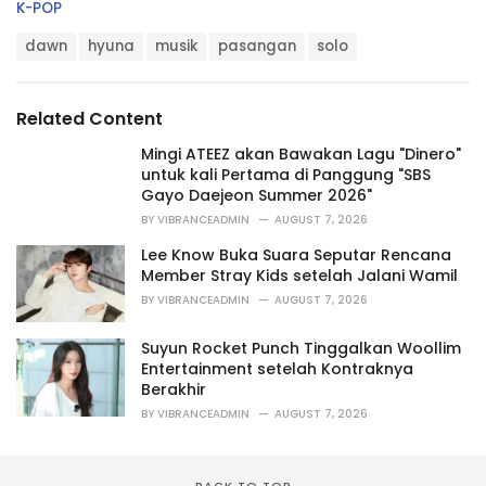
C
K-POP
a
T
t
dawn
hyuna
musik
pasangan
solo
a
e
g
g
s
o
Related Content
:
r
i
Mingi ATEEZ akan Bawakan Lagu "Dinero"
e
untuk kali Pertama di Panggung "SBS
s
Gayo Daejeon Summer 2026"
:
BY
VIBRANCEADMIN
AUGUST 7, 2026
Lee Know Buka Suara Seputar Rencana
Member Stray Kids setelah Jalani Wamil
BY
VIBRANCEADMIN
AUGUST 7, 2026
Suyun Rocket Punch Tinggalkan Woollim
Entertainment setelah Kontraknya
Berakhir
BY
VIBRANCEADMIN
AUGUST 7, 2026