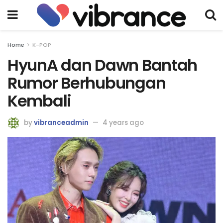
Home
K-POP
HyunA dan Dawn Bantah
Rumor Berhubungan
Kembali
by
vibranceadmin
4 years ago