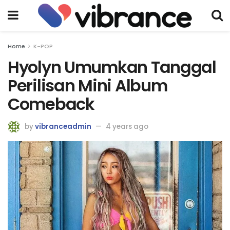
Home
K-POP
Hyolyn Umumkan Tanggal
Perilisan Mini Album
Comeback
by
vibranceadmin
4 years ago