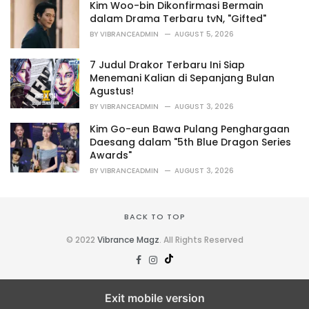
o
Kim Woo-bin Dikonfirmasi Bermain
r
dalam Drama Terbaru tvN, "Gifted"
i
BY
VIBRANCEADMIN
AUGUST 5, 2026
e
s
7 Judul Drakor Terbaru Ini Siap
:
Menemani Kalian di Sepanjang Bulan
Agustus!
BY
VIBRANCEADMIN
AUGUST 3, 2026
Kim Go-eun Bawa Pulang Penghargaan
Daesang dalam "5th Blue Dragon Series
Awards"
BY
VIBRANCEADMIN
AUGUST 3, 2026
BACK TO TOP
© 2022
Vibrance Magz
. All Rights Reserved
Exit mobile version