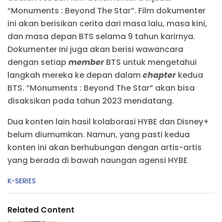
“Monuments : Beyond The Star”. Film dokumenter
ini akan berisikan cerita dari masa lalu, masa kini,
dan masa depan
BTS selama 9 tahun karirnya.
Dokumenter ini juga akan berisi wawancara
dengan setiap
member
BTS untuk mengetahui
langkah mereka ke depan dalam
chapter
kedua
BTS. “Monuments : Beyond The Star” akan bisa
disaksikan pada tahun 2023 mendatang.
Dua konten lain hasil kolaborasi HYBE dan Disney+
belum diumumkan. Namun, yang pasti kedua
konten ini akan berhubungan dengan artis-artis
yang berada di bawah naungan agensi HYBE
C
K-SERIES
a
t
e
Related Content
g