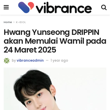
Home
K-IDOL
Hwang Yunseong DRIPPIN
akan Memulai Wamil pada
24 Maret 2025
by
vibranceadmin
1 year ago