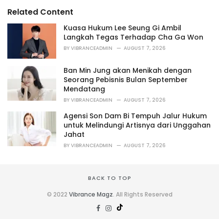
s
o
Related Content
:
r
i
Kuasa Hukum Lee Seung Gi Ambil
e
Langkah Tegas Terhadap Cha Ga Won
s
BY
VIBRANCEADMIN
AUGUST 7, 2026
:
Ban Min Jung akan Menikah dengan
Seorang Pebisnis Bulan September
Mendatang
BY
VIBRANCEADMIN
AUGUST 7, 2026
Agensi Son Dam Bi Tempuh Jalur Hukum
untuk Melindungi Artisnya dari Unggahan
Jahat
BY
VIBRANCEADMIN
AUGUST 7, 2026
BACK TO TOP
© 2022
Vibrance Magz
. All Rights Reserved