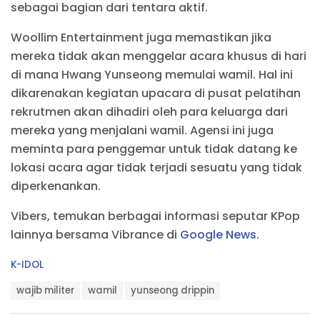
sebagai bagian dari tentara aktif.
Woollim Entertainment juga memastikan jika
mereka tidak akan menggelar acara khusus di hari
di mana Hwang Yunseong memulai wamil. Hal ini
dikarenakan kegiatan upacara di pusat pelatihan
rekrutmen akan dihadiri oleh para keluarga dari
mereka yang menjalani wamil. Agensi ini juga
meminta para penggemar untuk tidak datang ke
lokasi acara agar tidak terjadi sesuatu yang tidak
diperkenankan.
Vibers, temukan berbagai informasi seputar KPop
lainnya bersama Vibrance di
Google News
.
C
K-IDOL
a
T
t
wajib militer
wamil
yunseong drippin
a
e
g
g