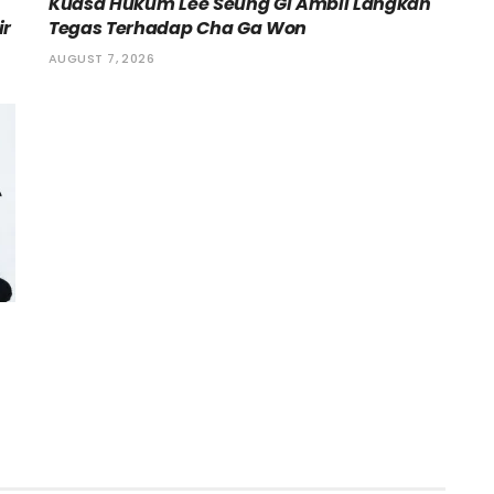
Kuasa Hukum Lee Seung Gi Ambil Langkah
ir
Tegas Terhadap Cha Ga Won
AUGUST 7, 2026