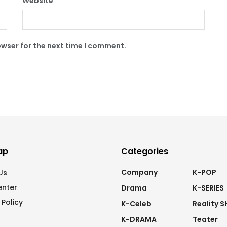
Website
owser for the next time I comment.
ap
Categories
Company
K-POP
Us
enter
Drama
K-SERIES
 Policy
K-Celeb
Reality 
K-DRAMA
Teater