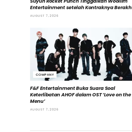
Suyun Rocket Punch Tinggalkan Woollim
Entertainment setelah Kontraknya Berakh
AUGUST 7, 2026
COMPANY
F&F Entertainment Buka Suara Soal
Keterlibatan AHOF dalam OST ‘Love on the
Menu’
AUGUST 7, 2026