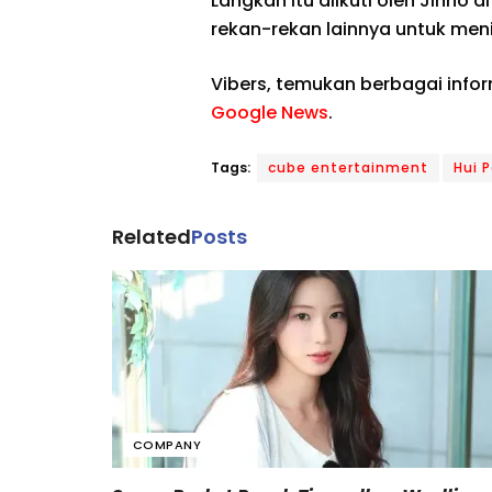
Langkah itu diikuti oleh Jinho di
rekan-rekan lainnya untuk men
Vibers, temukan berbagai info
Google News
.
Tags:
cube entertainment
Hui 
Related
Posts
COMPANY