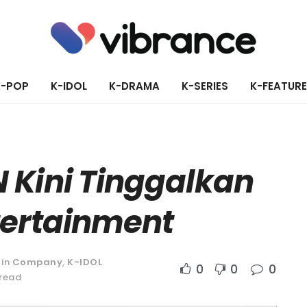
K-POP
K-IDOL
K-DRAMA
K-SERIES
K-FEATUR
 Kini Tinggalkan
tertainment
in
Company
,
K-IDOL
0
0
0
 read