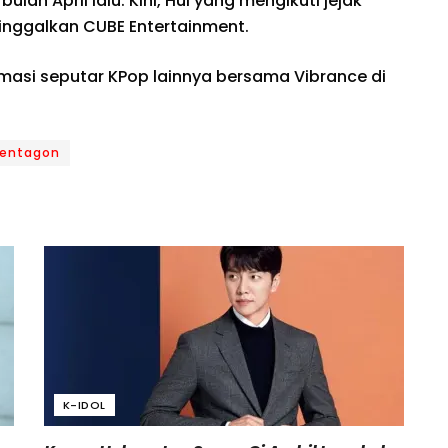
 bulan April lalu. Kini, Hui yang mengikuti jejak
inggalkan CUBE Entertainment.
rmasi seputar KPop lainnya bersama Vibrance di
Pentagon
K-IDOL