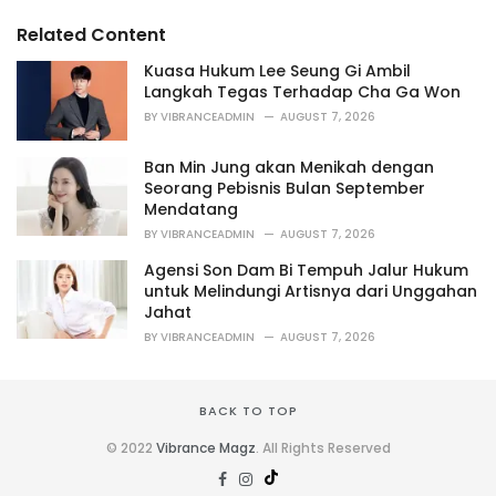
g
s
o
Related Content
:
r
i
Kuasa Hukum Lee Seung Gi Ambil
e
Langkah Tegas Terhadap Cha Ga Won
s
BY
VIBRANCEADMIN
AUGUST 7, 2026
:
Ban Min Jung akan Menikah dengan
Seorang Pebisnis Bulan September
Mendatang
BY
VIBRANCEADMIN
AUGUST 7, 2026
Agensi Son Dam Bi Tempuh Jalur Hukum
untuk Melindungi Artisnya dari Unggahan
Jahat
BY
VIBRANCEADMIN
AUGUST 7, 2026
BACK TO TOP
© 2022
Vibrance Magz
. All Rights Reserved