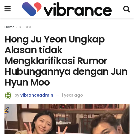
Home
K-IDOL
Hong Ju Yeon Ungkap
Alasan tidak
Mengklarifikasi Rumor
Hubungannya dengan Jun
Hyun Moo
by
vibranceadmin
1 year ago