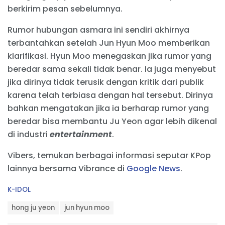
berkirim pesan sebelumnya.
Rumor hubungan asmara ini sendiri akhirnya
terbantahkan setelah Jun Hyun Moo memberikan
klarifikasi. Hyun Moo menegaskan jika rumor yang
beredar sama sekali tidak benar. Ia juga menyebut
jika dirinya tidak terusik dengan kritik dari publik
karena telah terbiasa dengan hal tersebut. Dirinya
bahkan mengatakan jika ia berharap rumor yang
beredar bisa membantu Ju Yeon agar lebih dikenal
di industri
entertainment
.
Vibers, temukan berbagai informasi seputar KPop
lainnya bersama Vibrance di
Google News
.
C
K-IDOL
a
T
t
hong ju yeon
jun hyun moo
a
e
g