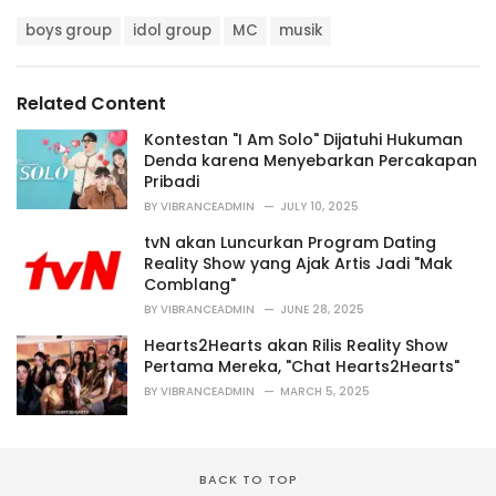
a
T
t
boys group
idol group
MC
musik
a
e
g
g
s
o
Related Content
:
r
i
Kontestan "I Am Solo" Dijatuhi Hukuman
e
Denda karena Menyebarkan Percakapan
s
Pribadi
:
BY
VIBRANCEADMIN
JULY 10, 2025
tvN akan Luncurkan Program Dating
Reality Show yang Ajak Artis Jadi "Mak
Comblang"
BY
VIBRANCEADMIN
JUNE 28, 2025
Hearts2Hearts akan Rilis Reality Show
Pertama Mereka, "Chat Hearts2Hearts"
BY
VIBRANCEADMIN
MARCH 5, 2025
BACK TO TOP