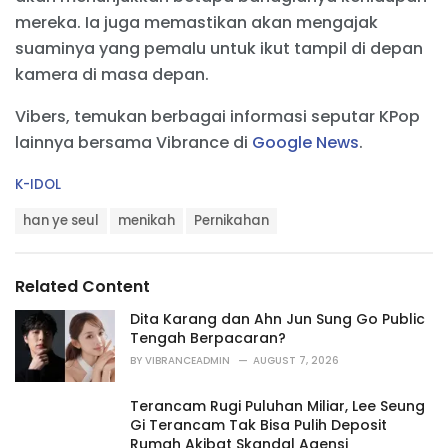
mereka. Ia juga memastikan akan mengajak
suaminya yang pemalu untuk ikut tampil di depan
kamera di masa depan.
Vibers, temukan berbagai informasi seputar KPop
lainnya bersama Vibrance di
Google News
.
C
K-IDOL
a
T
t
han ye seul
menikah
Pernikahan
a
e
g
g
s
o
Related Content
:
r
i
Dita Karang dan Ahn Jun Sung Go Public
e
Tengah Berpacaran?
s
BY
VIBRANCEADMIN
AUGUST 7, 2026
:
Terancam Rugi Puluhan Miliar, Lee Seung
Gi Terancam Tak Bisa Pulih Deposit
Rumah Akibat Skandal Agensi