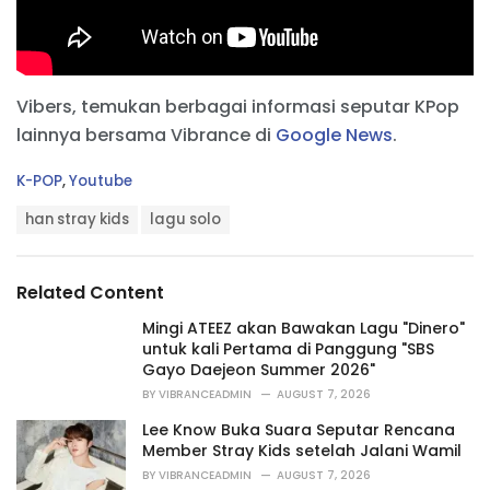
Vibers, temukan berbagai informasi seputar KPop
lainnya bersama Vibrance di
Google News
.
C
K-POP
,
Youtube
a
T
t
han stray kids
lagu solo
a
e
g
g
s
o
Related Content
:
r
i
Mingi ATEEZ akan Bawakan Lagu "Dinero"
e
untuk kali Pertama di Panggung "SBS
s
Gayo Daejeon Summer 2026"
:
BY
VIBRANCEADMIN
AUGUST 7, 2026
Lee Know Buka Suara Seputar Rencana
Member Stray Kids setelah Jalani Wamil
BY
VIBRANCEADMIN
AUGUST 7, 2026