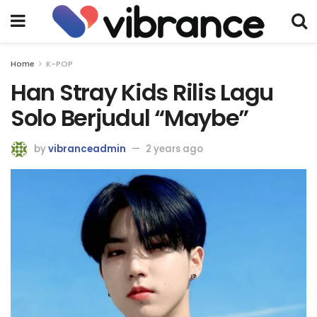
Home
K-POP
Han Stray Kids Rilis Lagu
Solo Berjudul “Maybe”
by
vibranceadmin
2 years ago