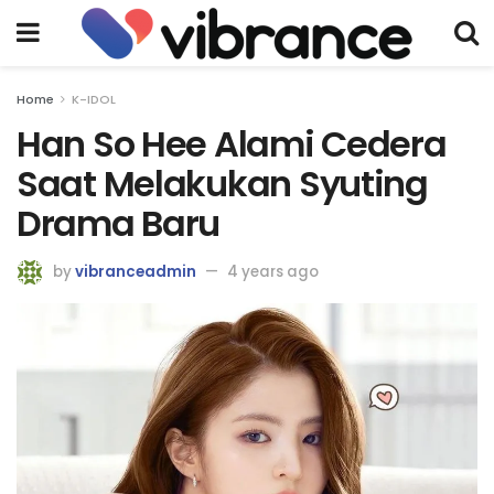
Home
K-IDOL
Han So Hee Alami Cedera
Saat Melakukan Syuting
Drama Baru
by
vibranceadmin
4 years ago