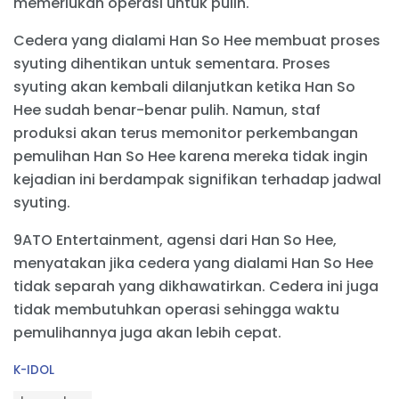
memerlukan operasi untuk pulih.
Cedera yang dialami Han So Hee membuat proses
syuting dihentikan untuk sementara. Proses
syuting akan kembali dilanjutkan ketika Han So
Hee sudah benar-benar pulih. Namun, staf
produksi akan terus memonitor perkembangan
pemulihan Han So Hee karena mereka tidak ingin
kejadian ini berdampak signifikan terhadap jadwal
syuting.
9ATO Entertainment, agensi dari Han So Hee,
menyatakan jika cedera yang dialami Han So Hee
tidak separah yang dikhawatirkan. Cedera ini juga
tidak membutuhkan operasi sehingga waktu
pemulihannya juga akan lebih cepat.
C
K-IDOL
a
T