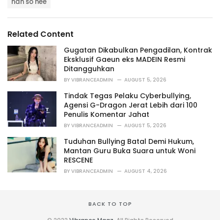
t
han so hee
a
e
g
g
s
o
Related Content
:
r
i
Gugatan Dikabulkan Pengadilan, Kontrak
e
Eksklusif Gaeun eks MADEIN Resmi
s
Ditangguhkan
:
BY
VIBRANCEADMIN
AUGUST 5, 2026
Tindak Tegas Pelaku Cyberbullying,
Agensi G-Dragon Jerat Lebih dari 100
Penulis Komentar Jahat
BY
VIBRANCEADMIN
AUGUST 5, 2026
Tuduhan Bullying Batal Demi Hukum,
Mantan Guru Buka Suara untuk Woni
RESCENE
BY
VIBRANCEADMIN
AUGUST 4, 2026
BACK TO TOP