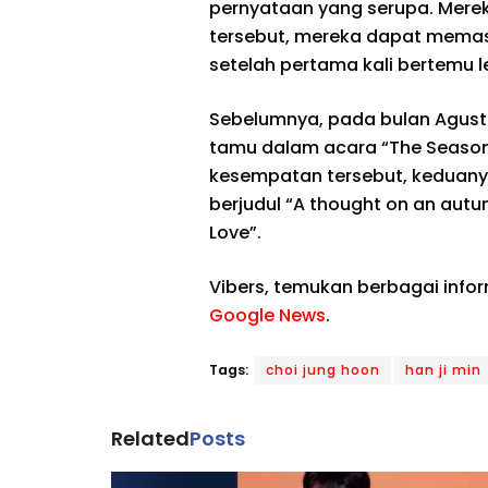
pernyataan yang serupa. Merek
tersebut, mereka dapat memast
setelah pertama kali bertemu 
Sebelumnya, pada bulan Agustu
tamu dalam acara “The Seasons
kesempatan tersebut, keduany
berjudul “A thought on an autu
Love”.
Vibers, temukan berbagai info
Google News
.
Tags:
choi jung hoon
han ji min
Related
Posts