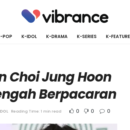
K-POP
K-IDOL
K-DRAMA
K-SERIES
K-FEATUR
n Choi Jung Hoon
Tengah Berpacaran
0
0
0
IDOL
Reading Time: 1 min read