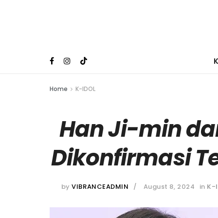
Home
K-IDOL
Han Ji-min da
Dikonfirmasi 
by
VIBRANCEADMIN
August 8, 2024
in
K-