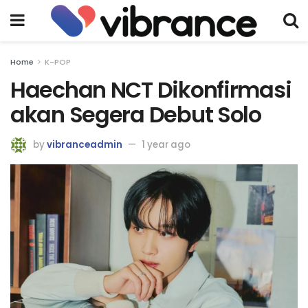
Home
K-POP
Haechan NCT Dikonfirmasi
akan Segera Debut Solo
by
vibranceadmin
1 year ago