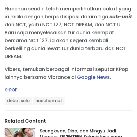
Haechan sendiri telah memperlihatkan bakat yang
ia miliki dengan berpartisipasi dalam tiga
sub-unit
dari NCT, yaitu NCT 127, NCT DREAM, dan NCT U.
Baru saja menyelesaikan tur dunia keempat
bersama NCT 127, ia akan segera kembali
berkeliling dunia lewat tur dunia terbaru dari NCT
DREAM.
Vibers, temukan berbagai informasi seputar KPop
lainnya bersama Vibrance di
Google News
.
C
K-POP
a
T
t
debut solo
haechan nct
a
e
g
g
s
o
Related Content
:
r
i
Seungkwan, Dino, dan Mingyu Jadi
e
Member SEVENTEEN Selanjutnya yang