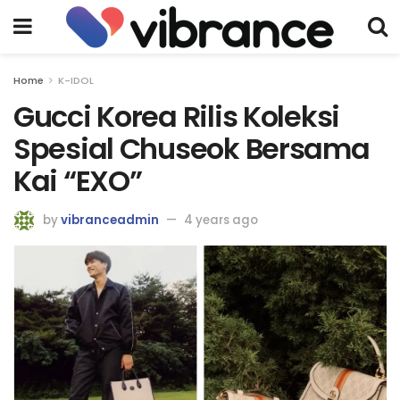
Home
K-IDOL
Gucci Korea Rilis Koleksi
Spesial Chuseok Bersama
Kai “EXO”
by
vibranceadmin
4 years ago