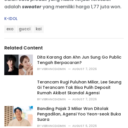
adalah
sweater
yang memiliki harga 1,77 juta won.
C
K-IDOL
a
T
t
exo
gucci
kai
a
e
g
g
s
o
Related Content
:
r
i
Dita Karang dan Ahn Jun Sung Go Public
e
Tengah Berpacaran?
s
BY
VIBRANCEADMIN
AUGUST 7, 2026
:
Terancam Rugi Puluhan Miliar, Lee Seung
Gi Terancam Tak Bisa Pulih Deposit
Rumah Akibat Skandal Agensi
BY
VIBRANCEADMIN
AUGUST 7, 2026
Banding Pajak 3 Miliar Won Ditolak
Pengadilan, Agensi Yoo Yeon-seok Buka
Suara
BY
VIBRANCEADMIN
AUGUST 6, 2026