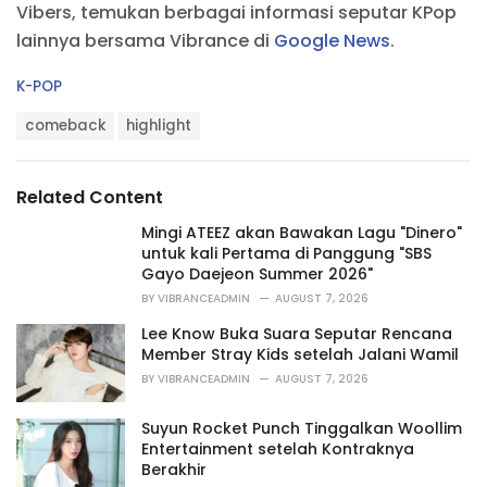
Vibers, temukan berbagai informasi seputar KPop
lainnya bersama Vibrance di
Google News
.
C
K-POP
a
T
t
comeback
highlight
a
e
g
g
s
o
Related Content
:
r
i
Mingi ATEEZ akan Bawakan Lagu "Dinero"
e
untuk kali Pertama di Panggung "SBS
s
Gayo Daejeon Summer 2026"
:
BY
VIBRANCEADMIN
AUGUST 7, 2026
Lee Know Buka Suara Seputar Rencana
Member Stray Kids setelah Jalani Wamil
BY
VIBRANCEADMIN
AUGUST 7, 2026
Suyun Rocket Punch Tinggalkan Woollim
Entertainment setelah Kontraknya
Berakhir