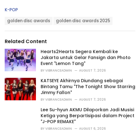
C
K-POP
a
T
t
golden disc awards
golden disc awards 2025
a
e
g
g
s
o
Related Content
:
r
i
Hearts2Hearts Segera Kembali ke
e
Jakarta untuk Gelar Fansign dan Photo
s
Event "Lemon Tang"
:
BY
VIBRANCEADMIN
AUGUST 7, 2026
KATSEYE Akhirnya Diundang sebagai
Bintang Tamu "The Tonight Show Starring
Jimmy Fallon"
BY
VIBRANCEADMIN
AUGUST 7, 2026
Lee Su-hyun AKMU Dilaporkan Jadi Musisi
Ketiga yang Berpartisipasi dalam Project
"J-POP REMAKE"
BY
VIBRANCEADMIN
AUGUST 6, 2026