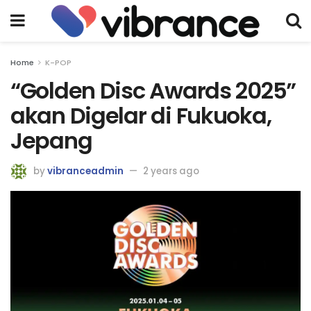
Home
K-POP
“Golden Disc Awards 2025”
akan Digelar di Fukuoka,
Jepang
by
vibranceadmin
2 years ago