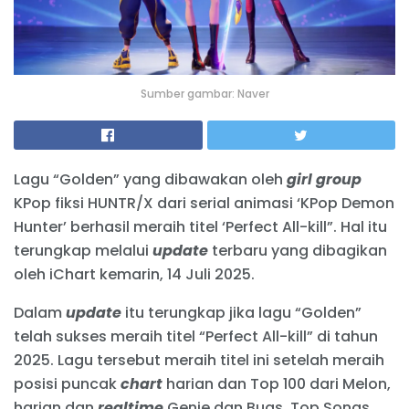
Sumber gambar: Naver
Lagu “Golden” yang dibawakan oleh
girl group
KPop fiksi HUNTR/X dari serial animasi ‘KPop Demon
Hunter’ berhasil meraih titel ‘Perfect All-kill”. Hal itu
terungkap melalui
update
terbaru yang dibagikan
oleh iChart kemarin, 14 Juli 2025.
Dalam
update
itu terungkap jika lagu “Golden”
telah sukses meraih titel “Perfect All-kill” di tahun
2025. Lagu tersebut meraih titel ini setelah meraih
posisi puncak
chart
harian dan Top 100 dari Melon,
harian dan
realtime
Genie dan Bugs, Top Songs