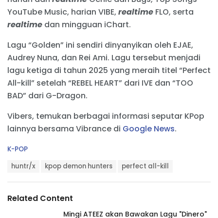
YouTube Music, harian VIBE,
realtime
FLO, serta
realtime
dan mingguan iChart.
Lagu “Golden” ini sendiri dinyanyikan oleh EJAE,
Audrey Nuna, dan Rei Ami. Lagu tersebut menjadi
lagu ketiga di tahun 2025 yang meraih titel “Perfect
All-kill” setelah “REBEL HEART” dari IVE dan “TOO
BAD” dari G-Dragon.
Vibers, temukan berbagai informasi seputar KPop
lainnya bersama Vibrance di
Google News
.
C
K-POP
a
T
t
huntr/x
kpop demon hunters
perfect all-kill
a
e
g
g
s
o
Related Content
:
r
i
Mingi ATEEZ akan Bawakan Lagu "Dinero"