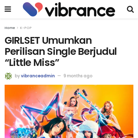
Home
K-POP
GIRLSET Umumkan
Perilisan Single Berjudul
“Little Miss”
by
vibranceadmin
9 months ago