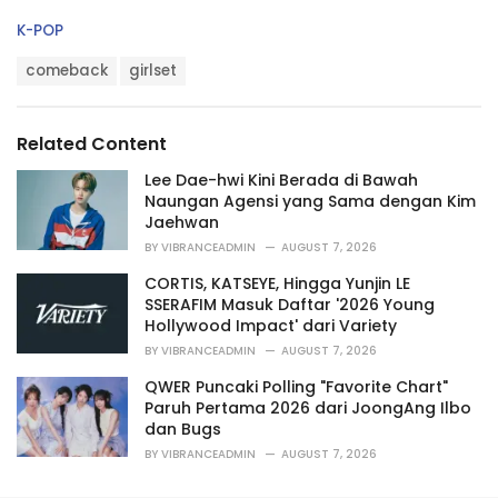
C
K-POP
a
T
t
comeback
girlset
a
e
g
g
s
o
Related Content
:
r
i
Lee Dae-hwi Kini Berada di Bawah
e
Naungan Agensi yang Sama dengan Kim
s
Jaehwan
:
BY
VIBRANCEADMIN
AUGUST 7, 2026
CORTIS, KATSEYE, Hingga Yunjin LE
SSERAFIM Masuk Daftar '2026 Young
Hollywood Impact' dari Variety
BY
VIBRANCEADMIN
AUGUST 7, 2026
QWER Puncaki Polling "Favorite Chart"
Paruh Pertama 2026 dari JoongAng Ilbo
dan Bugs
BY
VIBRANCEADMIN
AUGUST 7, 2026