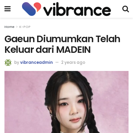
Home
K-POP
Gaeun Diumumkan Telah
Keluar dari MADEIN
by
vibranceadmin
2 years ago