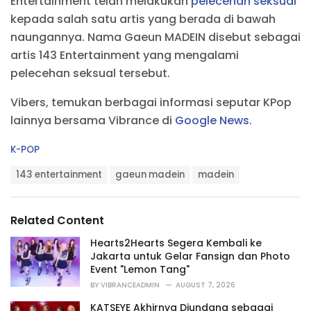
Entertainment telah melakukan
pelecehan seksual
kepada salah satu artis yang berada di bawah
naungannya. Nama Gaeun MADEIN disebut sebagai
artis 143 Entertainment yang mengalami
pelecehan seksual tersebut.
Vibers, temukan berbagai informasi seputar KPop
lainnya bersama Vibrance di
Google News
.
C
K-POP
a
T
t
143 entertainment
gaeun madein
madein
a
e
g
g
s
o
Related Content
:
r
i
Hearts2Hearts Segera Kembali ke
e
Jakarta untuk Gelar Fansign dan Photo
s
Event "Lemon Tang"
:
BY
VIBRANCEADMIN
AUGUST 7, 2026
KATSEYE Akhirnya Diundang sebagai