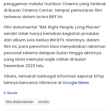
penggemar melalui Outdoor Cinema yang terletak
di Busan Cinema Center, tempat pemutaran film
terbesar dalam acara BIFF ini.
Film dokumenter “RM: Right People, Long Places”
sendiri tidak hanya berisikan kegiatan produksi
dari album solo kedua RM BTS. Nantinya, dalam
film ini, para penonton bisa menyaksikan rekaman
personal selama delapan bulan hingga akhirnya
sang idola memulai wajib militer di bulan
Desember 2023 lalu.
Vibers, temukan berbagai informasi seputar KPop
lainnya bersama Vibrance di
Google News
.
C
K-Movie
a
T
t
film dokumenter
rm bts
a
e
g
g