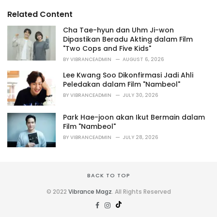
s
o
Related Content
:
r
i
Cha Tae-hyun dan Uhm Ji-won
e
Dipastikan Beradu Akting dalam Film
s
"Two Cops and Five Kids"
:
BY
VIBRANCEADMIN
AUGUST 6, 2026
Lee Kwang Soo Dikonfirmasi Jadi Ahli
Peledakan dalam Film "Nambeol"
BY
VIBRANCEADMIN
JULY 30, 2026
Park Hae-joon akan Ikut Bermain dalam
Film "Nambeol"
BY
VIBRANCEADMIN
JULY 28, 2026
BACK TO TOP
© 2022
Vibrance Magz
. All Rights Reserved