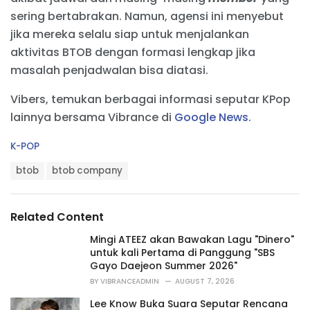
sering bertabrakan. Namun, agensi ini menyebut
jika mereka selalu siap untuk menjalankan
aktivitas BTOB dengan formasi lengkap jika
masalah penjadwalan bisa diatasi.
Vibers, temukan berbagai informasi seputar KPop
lainnya bersama Vibrance di
Google News
.
C
K-POP
a
T
t
btob
btob company
a
e
g
g
s
o
Related Content
:
r
i
Mingi ATEEZ akan Bawakan Lagu "Dinero"
e
untuk kali Pertama di Panggung "SBS
s
Gayo Daejeon Summer 2026"
:
BY
VIBRANCEADMIN
AUGUST 7, 2026
Lee Know Buka Suara Seputar Rencana