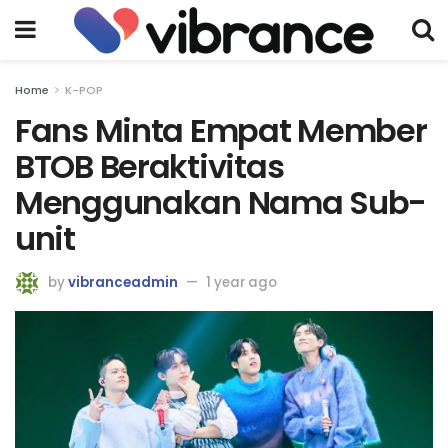
Home
K-POP
Fans Minta Empat Member
BTOB Beraktivitas
Menggunakan Nama Sub-
unit
by
vibranceadmin
1 year ago