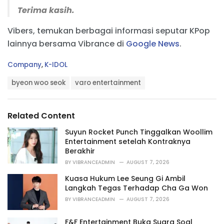
Terima kasih.
Vibers, temukan berbagai informasi seputar KPop
lainnya bersama Vibrance di
Google News
.
C
Company
,
K-IDOL
a
T
t
byeon woo seok
varo entertainment
a
e
g
g
s
o
Related Content
:
r
i
Suyun Rocket Punch Tinggalkan Woollim
e
Entertainment setelah Kontraknya
s
Berakhir
:
BY
VIBRANCEADMIN
AUGUST 7, 2026
Kuasa Hukum Lee Seung Gi Ambil
Langkah Tegas Terhadap Cha Ga Won
BY
VIBRANCEADMIN
AUGUST 7, 2026
F&F Entertainment Buka Suara Soal