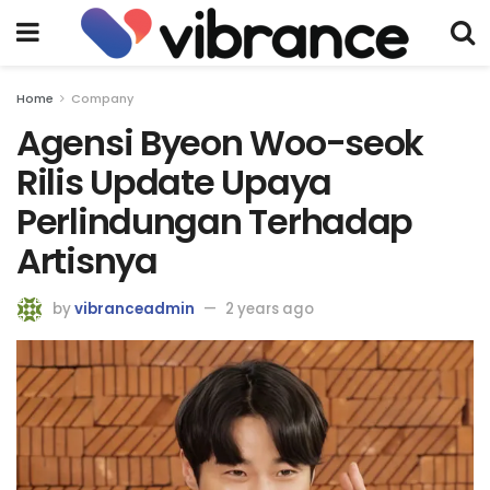
Home
Company
Agensi Byeon Woo-seok
Rilis Update Upaya
Perlindungan Terhadap
Artisnya
by
vibranceadmin
2 years ago