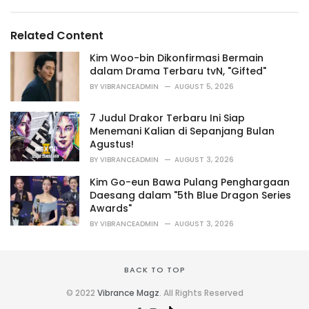
e
g
g
s
o
Related Content
:
r
i
Kim Woo-bin Dikonfirmasi Bermain
e
dalam Drama Terbaru tvN, "Gifted"
s
BY
VIBRANCEADMIN
AUGUST 5, 2026
:
7 Judul Drakor Terbaru Ini Siap
Menemani Kalian di Sepanjang Bulan
Agustus!
BY
VIBRANCEADMIN
AUGUST 3, 2026
Kim Go-eun Bawa Pulang Penghargaan
Daesang dalam "5th Blue Dragon Series
Awards"
BY
VIBRANCEADMIN
AUGUST 3, 2026
BACK TO TOP
© 2022
Vibrance Magz
. All Rights Reserved