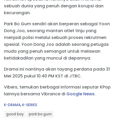
sebuah dunia yang penuh dengan korupsi dan
kecurangan.
Park Bo Gum sendiri akan berperan sebagai Yoon
Dong Joo, seorang mantan atlet tinju yang
menjadi polisi melalui sebuah proses rekrutmen
spesial. Yoon Dong Joo adalah seorang petugas
muda yang penuh semangat untuk melawan
ketidakadilan yang muncul di depannya.
Drama ini nantinya akan tayang perdana pada 31
Mei 2025 pukul 10:40 PM KST di JTBC.
Vibers, temukan berbagai informasi seputar KPop
lainnya bersama Vibrance di
Google News
.
C
K-DRAMA
,
K-SERIES
a
T
t
good boy
park bo gum
a