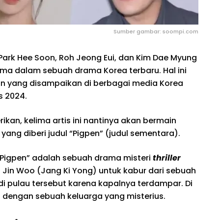
Sumber gambar: soompi.com
Park Hee Soon, Roh Jeong Eui, dan Kim Dae Myung
ma dalam sebuah drama Korea terbaru. Hal ini
 yang disampaikan di berbagai media Korea
s 2024.
an, kelima artis ini nantinya akan bermain
ng diberi judul “Pigpen” (judul sementara).
 “Pigpen” adalah sebuah drama misteri
thriller
Jin Woo (Jang Ki Yong) untuk kabur dari sebuah
 di pulau tersebut karena kapalnya terdampar. Di
u dengan sebuah keluarga yang misterius.