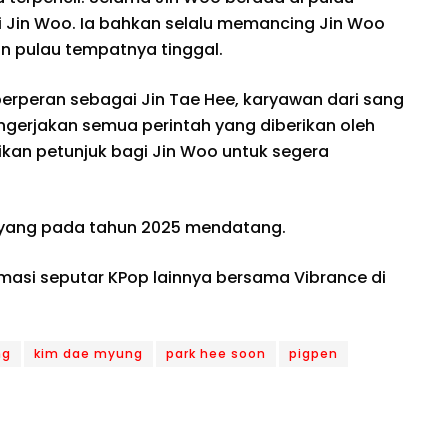
isi Jin Woo. Ia bahkan selalu memancing Jin Woo
n pulau tempatnya tinggal.
berperan sebagai Jin Tae Hee, karyawan dari sang
ngerjakan semua perintah yang diberikan oleh
kan petunjuk bagi Jin Woo untuk segera
tayang pada tahun 2025 mendatang.
rmasi seputar KPop lainnya bersama Vibrance di
ng
kim dae myung
park hee soon
pigpen