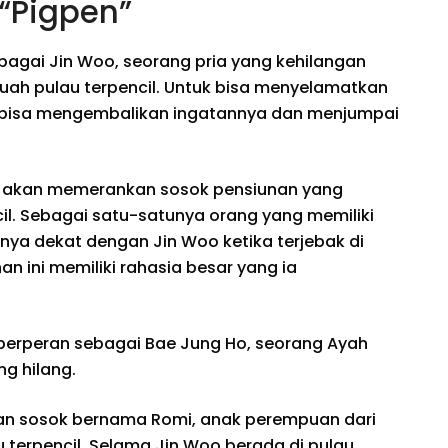
“Pigpen”
bagai Jin Woo, seorang pria yang kehilangan
buah pulau terpencil. Untuk bisa menyelamatkan
arus bisa mengembalikan ingatannya dan menjumpai
n akan memerankan sosok pensiunan yang
cil. Sebagai satu-satunya orang yang memiliki
irinya dekat dengan Jin Woo ketika terjebak di
n ini memiliki rahasia besar yang ia
an berperan sebagai Bae Jung Ho, seorang Ayah
ng hilang.
an sosok bernama Romi, anak perempuan dari
u terpencil. Selama Jin Woo berada di pulau