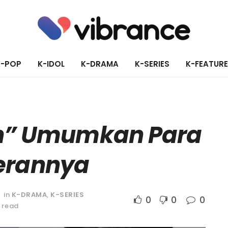
K-POP
K-IDOL
K-DRAMA
K-SERIES
K-FEATUR
n” Umumkan Para
rannya
in
K-DRAMA
,
K-SERIES
0
0
0
 read