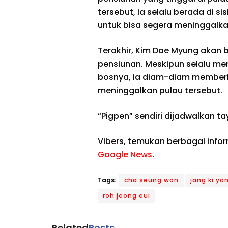
tersebut, ia selalu berada di s
untuk bisa segera meninggalka
Terakhir, Kim Dae Myung akan 
pensiunan. Meskipun selalu me
bosnya, ia diam-diam memberi
meninggalkan pulau tersebut.
“Pigpen” sendiri dijadwalkan 
Vibers, temukan berbagai info
Google News
.
Tags:
cha seung won
jang ki yo
roh jeong eui
Related
Posts