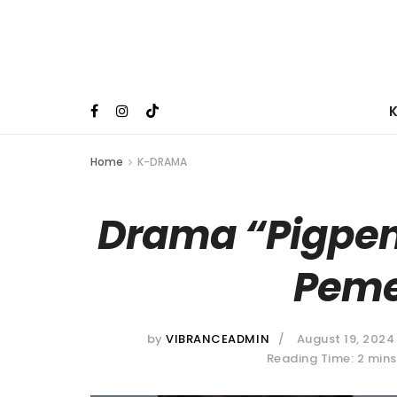
Home
K-DRAMA
Drama “Pigpe
Peme
by
VIBRANCEADMIN
August 19, 2024
Reading Time: 2 mins