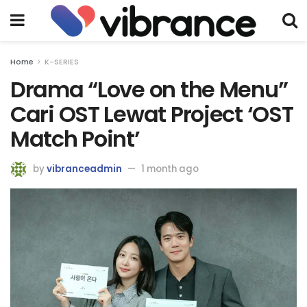
Home
K-SERIES
Drama “Love on the Menu”
Cari OST Lewat Project ‘OST
Match Point’
by
vibranceadmin
1 month ago