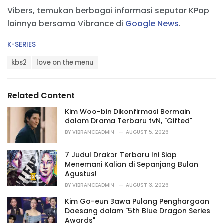
Vibers, temukan berbagai informasi seputar KPop
lainnya bersama Vibrance di
Google News
.
C
K-SERIES
a
T
t
kbs2
love on the menu
a
e
g
g
s
o
Related Content
:
r
i
Kim Woo-bin Dikonfirmasi Bermain
e
dalam Drama Terbaru tvN, "Gifted"
s
BY
VIBRANCEADMIN
AUGUST 5, 2026
:
7 Judul Drakor Terbaru Ini Siap
Menemani Kalian di Sepanjang Bulan
Agustus!
BY
VIBRANCEADMIN
AUGUST 3, 2026
Kim Go-eun Bawa Pulang Penghargaan
Daesang dalam "5th Blue Dragon Series
Awards"