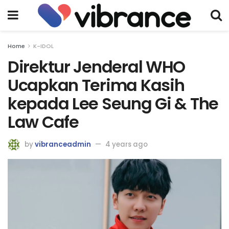
Home
K-IDOL
Direktur Jenderal WHO
Ucapkan Terima Kasih
kepada Lee Seung Gi & The
Law Cafe
by
vibranceadmin
4 years ago