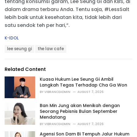
tentang konsumsi garam, Lee Seung Gi dan KBS, di
dalam drama terbaru Anda. Tentu saja, #LessSalt
lebih baik untuk kesehatan kita, tidak lebih dari
satu sendok teh per hari,”.
C
K-IDOL
a
T
t
lee seung gi
the law cafe
a
e
g
g
s
o
Related Content
:
r
i
Kuasa Hukum Lee Seung Gi Ambil
e
Langkah Tegas Terhadap Cha Ga Won
s
BY
VIBRANCEADMIN
AUGUST 7, 2026
:
Ban Min Jung akan Menikah dengan
Seorang Pebisnis Bulan September
Mendatang
BY
VIBRANCEADMIN
AUGUST 7, 2026
Agensi Son Dam Bi Tempuh Jalur Hukum