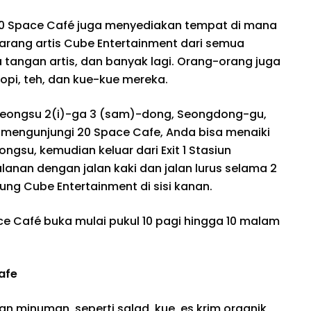
 20 Space Café juga menyediakan tempat di mana
rang artis Cube Entertainment dari semua
 tangan artis, dan banyak lagi. Orang-orang juga
opi, teh, dan kue-kue mereka.
 Seongsu 2(i)-ga 3 (sam)-dong, Seongdong-gu,
in mengunjungi 20 Space Cafe, Anda bisa menaiki
ngsu, kemudian keluar dari Exit 1 Stasiun
anan dengan jalan kaki dan jalan lurus selama 2
g Cube Entertainment di sisi kanan.
ce Café buka mulai pukul 10 pagi hingga 10 malam
afe
n minuman, seperti salad, kue, es krim organik,