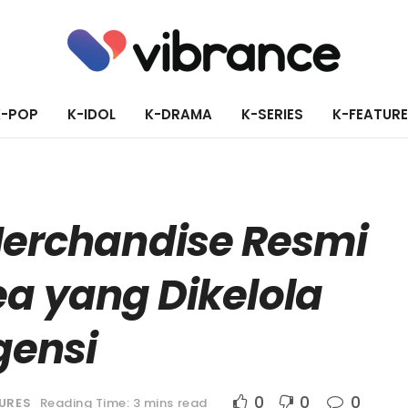
K-POP
K-IDOL
K-DRAMA
K-SERIES
K-FEATUR
Merchandise Resmi
ea yang Dikelola
gensi
0
0
0
URES
Reading Time: 3 mins read