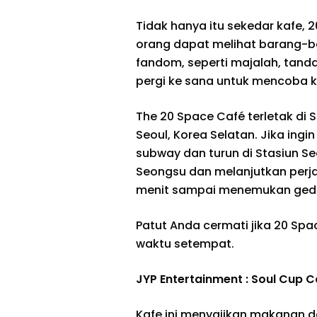
Tidak hanya itu sekedar kafe,
orang dapat melihat barang-ba
fandom, seperti majalah, tanda
pergi ke sana untuk mencoba k
The 20 Space Café terletak di
Seoul, Korea Selatan. Jika ing
subway dan turun di Stasiun Seo
Seongsu dan melanjutkan perjal
menit sampai menemukan gedun
Patut Anda cermati jika 20 Spa
waktu setempat.
JYP Entertainment : Soul Cup C
Kafe ini menyajikan makanan da