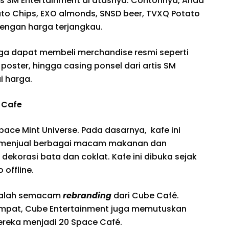
s SM Entertainment di atasnya. Contohnya, Anda
ato Chips, EXO almonds, SNSD beer, TVXQ Potato
dengan harga terjangkau.
juga dapat membeli merchandise resmi seperti
poster, hingga casing ponsel dari artis SM
i harga.
 Cafe
Space Mint Universe. Pada dasarnya, kafe ini
a menjual berbagai macam makanan dan
dekorasi bata dan coklat. Kafe ini dibuka sejak
offline.
dalah semacam
rebranding
dari Cube Café.
empat, Cube Entertainment juga memutuskan
reka menjadi 20 Space Café.