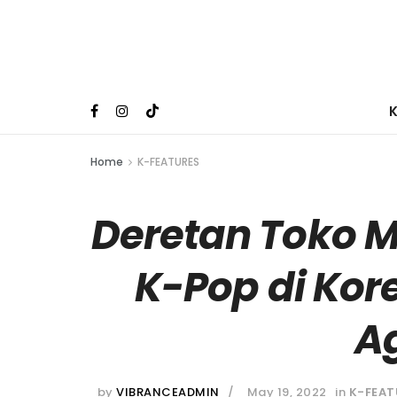
Home
K-FEATURES
Deretan Toko 
K-Pop di Kor
A
by
VIBRANCEADMIN
May 19, 2022
in
K-FEAT