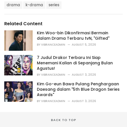
T
t
drama
k-drama
series
a
e
g
g
s
o
Related Content
:
r
i
Kim Woo-bin Dikonfirmasi Bermain
e
dalam Drama Terbaru tvN, "Gifted"
s
BY
VIBRANCEADMIN
AUGUST 5, 2026
:
7 Judul Drakor Terbaru Ini Siap
Menemani Kalian di Sepanjang Bulan
Agustus!
BY
VIBRANCEADMIN
AUGUST 3, 2026
Kim Go-eun Bawa Pulang Penghargaan
Daesang dalam "5th Blue Dragon Series
Awards"
BY
VIBRANCEADMIN
AUGUST 3, 2026
BACK TO TOP