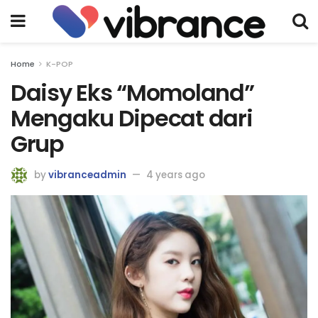
Home
K-POP
Daisy Eks “Momoland”
Mengaku Dipecat dari
Grup
by
vibranceadmin
4 years ago