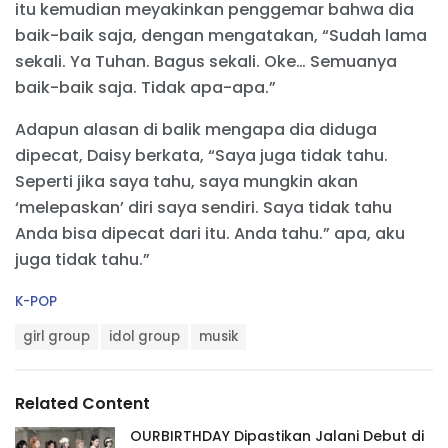
itu kemudian meyakinkan penggemar bahwa dia
baik-baik saja, dengan mengatakan, “Sudah lama
sekali. Ya Tuhan. Bagus sekali. Oke… Semuanya
baik-baik saja. Tidak apa-apa.”
Adapun alasan di balik mengapa dia diduga
dipecat, Daisy berkata, “Saya juga tidak tahu.
Seperti jika saya tahu, saya mungkin akan
‘melepaskan’ diri saya sendiri. Saya tidak tahu
Anda bisa dipecat dari itu. Anda tahu.” apa, aku
juga tidak tahu.”
C
K-POP
a
T
t
girl group
idol group
musik
a
e
g
g
s
o
Related Content
:
r
i
OURBIRTHDAY Dipastikan Jalani Debut di
e