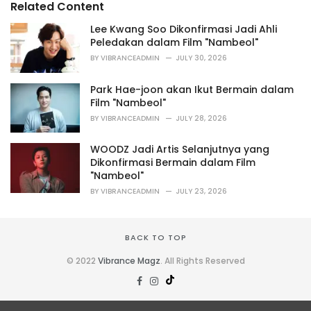
Related Content
:
r
i
Lee Kwang Soo Dikonfirmasi Jadi Ahli
e
Peledakan dalam Film "Nambeol"
s
BY
VIBRANCEADMIN
JULY 30, 2026
:
Park Hae-joon akan Ikut Bermain dalam
Film "Nambeol"
BY
VIBRANCEADMIN
JULY 28, 2026
WOODZ Jadi Artis Selanjutnya yang
Dikonfirmasi Bermain dalam Film
"Nambeol"
BY
VIBRANCEADMIN
JULY 23, 2026
BACK TO TOP
© 2022
Vibrance Magz
. All Rights Reserved