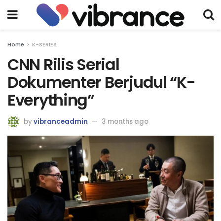
Home
K-SERIES
CNN Rilis Serial
Dokumenter Berjudul “K-
Everything”
by
vibranceadmin
3 months ago