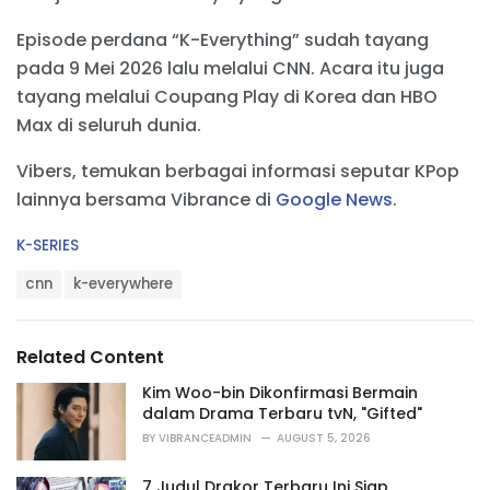
Episode perdana “K-Everything” sudah tayang
pada 9 Mei 2026 lalu melalui CNN. Acara itu juga
tayang melalui Coupang Play di Korea dan HBO
Max di seluruh dunia.
Vibers, temukan berbagai informasi seputar KPop
lainnya bersama Vibrance di
Google News
.
C
K-SERIES
a
T
t
cnn
k-everywhere
a
e
g
g
s
o
Related Content
:
r
i
Kim Woo-bin Dikonfirmasi Bermain
e
dalam Drama Terbaru tvN, "Gifted"
s
BY
VIBRANCEADMIN
AUGUST 5, 2026
:
7 Judul Drakor Terbaru Ini Siap