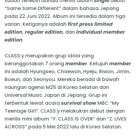
sudah terlebih dahulu merilis album
single
debut
“Same Same Different” dalam bahasa Jepang
pada 22 Juni 2022. Album ini tersedia dalam tiga
varian. Ketiganya adalah
first press limited
edition
,
regular edition
, dan
individual member
edition
.
CLASS:y merupakan grup idola yang
beranggotakan 7 orang
member
. Ketujuh
member
ini adalah Hyungseo, Chaewon, Hyeju, Riwon, Jimin,
Boeun, dan Seonyou. Mereka berada di bawah
naungan agensi M25 di Korea Selatan dan
Universal Music Japan di Jepang. Grup ini
terbentuk lewat acara
survival show
MBC “My
Teenage Girl”. CLASS:y melakukan debut dengan
merilis mini album “Y: CLASS IS OVER” dan “Z: LIVES
ACROSS” pada 5 Mei 2022 lalu di Korea Selatan.