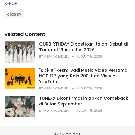
C
K-POP
a
T
t
class:y
a
e
g
g
s
o
Related Content
:
r
i
OURBIRTHDAY Dipastikan Jalani Debut di
e
Tanggal 19 Agustus 2026
s
BY
VIBRANCEADMIN
AUGUST 5, 2026
:
"Kick It" Resmi Jadi Music Video Pertama
NCT 127 yang Raih 200 Juta View di
YouTube
BY
VIBRANCEADMIN
AUGUST 5, 2026
TUNEXX Dikonfirmasi Siapkan Comeback
di Bulan September
BY
VIBRANCEADMIN
AUGUST 5, 2026
BACK TO TOP