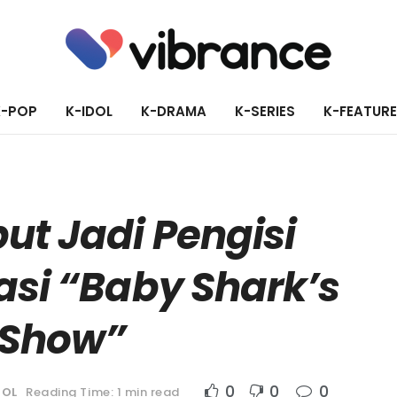
K-POP
K-IDOL
K-DRAMA
K-SERIES
K-FEATUR
ut Jadi Pengisi
asi “Baby Shark’s
 Show”
0
0
0
DOL
Reading Time: 1 min read