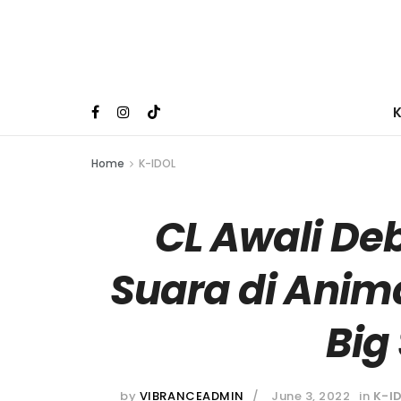
Home
K-IDOL
CL Awali Deb
Suara di Anim
Big
by
VIBRANCEADMIN
June 3, 2022
in
K-I