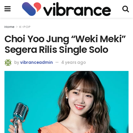
Home
K-POP
Choi Yoo Jung “Weki Meki”
Segera Rilis Single Solo
by
vibranceadmin
4 years ago