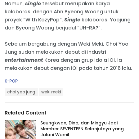
Namun,
single
tersebut merupakan karya
kolaborasi dengan Ahn Byeong Woong untuk
proyek “With KozyPop”.
Single
kolaborasi Yoojung
dan Byeong Woong berjudul “UH-RA?”.
Sebelum bergabung dengan Weki Meki, Choi Yoo
Jung sudah melakukan debut di industri
entertainment
Korea dengan grup idola IOI. Ia
melakukan debut dengan IOI pada tahun 2016 lalu.
C
K-POP
a
T
t
choi yoo jung
weki meki
a
e
g
g
s
o
Related Content
:
r
i
Seungkwan, Dino, dan Mingyu Jadi
e
Member SEVENTEEN Selanjutnya yang
s
Jalani Wamil
: