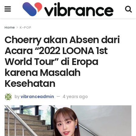
Home
K-POP
Choerry akan Absen dari
Acara “2022 LOONA 1st
World Tour” di Eropa
karena Masalah
Kesehatan
by
vibranceadmin
4 years ago