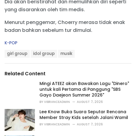
Dia akan beristirahat dan memulihkan diri seperti
yang disarankan oleh tim medis.
Menurut penggemar, Choerry merasa tidak enak
badan bahkan sebelum tur dimulai.
C
K-POP
a
T
t
girl group
idol group
musik
a
e
g
g
s
o
Related Content
:
r
i
Mingi ATEEZ akan Bawakan Lagu "Dinero"
e
untuk kali Pertama di Panggung "SBS
s
Gayo Daejeon Summer 2026"
:
BY
VIBRANCEADMIN
AUGUST 7, 2026
Lee Know Buka Suara Seputar Rencana
Member Stray Kids setelah Jalani Wamil
BY
VIBRANCEADMIN
AUGUST 7, 2026