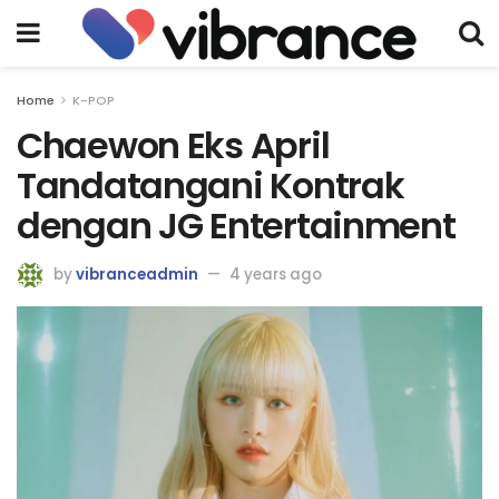
Home
K-POP
Chaewon Eks April
Tandatangani Kontrak
dengan JG Entertainment
by
vibranceadmin
4 years ago