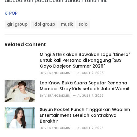
dibubarkan pada bulan Januari tahun ini.
C
K-POP
a
T
t
girl group
idol group
musik
solo
a
e
g
g
s
o
Related Content
:
r
i
Mingi ATEEZ akan Bawakan Lagu "Dinero"
e
untuk kali Pertama di Panggung "SBS
s
Gayo Daejeon Summer 2026"
:
BY
VIBRANCEADMIN
AUGUST 7, 2026
Lee Know Buka Suara Seputar Rencana
Member Stray Kids setelah Jalani Wamil
BY
VIBRANCEADMIN
AUGUST 7, 2026
Suyun Rocket Punch Tinggalkan Woollim
Entertainment setelah Kontraknya
Berakhir
BY
VIBRANCEADMIN
AUGUST 7, 2026