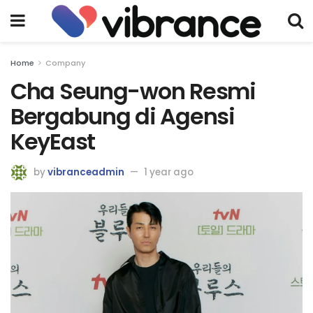
Home
Company
Cha Seung-won Resmi
Bergabung di Agensi
KeyEast
by
vibranceadmin
1 year ago