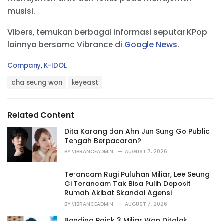
musisi.
Vibers, temukan berbagai informasi seputar KPop
lainnya bersama Vibrance di
Google News
.
C
Company
,
K-IDOL
a
T
t
cha seung won
keyeast
a
e
g
g
s
o
Related Content
:
r
i
Dita Karang dan Ahn Jun Sung Go Public
e
Tengah Berpacaran?
s
BY
VIBRANCEADMIN
AUGUST 7, 2026
:
Terancam Rugi Puluhan Miliar, Lee Seung
Gi Terancam Tak Bisa Pulih Deposit
Rumah Akibat Skandal Agensi
BY
VIBRANCEADMIN
AUGUST 7, 2026
Banding Pajak 3 Miliar Won Ditolak