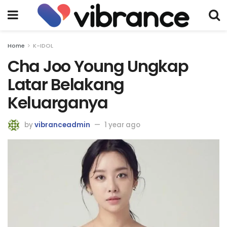
Home
K-IDOL
Cha Joo Young Ungkap
Latar Belakang
Keluarganya
by
vibranceadmin
1 year ago