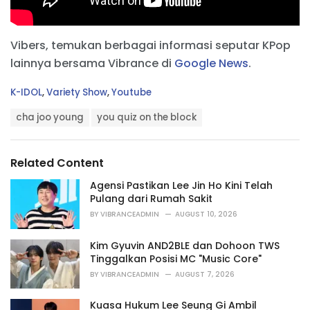
Vibers, temukan berbagai informasi seputar KPop
lainnya bersama Vibrance di
Google News
.
C
K-IDOL
,
Variety Show
,
Youtube
a
T
t
cha joo young
you quiz on the block
a
e
g
g
s
o
Related Content
:
r
i
Agensi Pastikan Lee Jin Ho Kini Telah
e
Pulang dari Rumah Sakit
s
BY
VIBRANCEADMIN
AUGUST 10, 2026
:
Kim Gyuvin AND2BLE dan Dohoon TWS
Tinggalkan Posisi MC "Music Core"
BY
VIBRANCEADMIN
AUGUST 7, 2026
Kuasa Hukum Lee Seung Gi Ambil