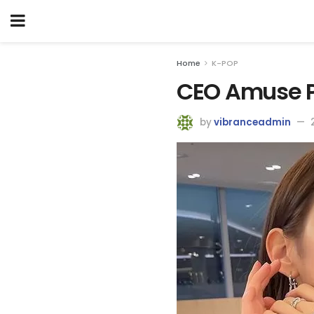
Home
K-POP
CEO Amuse P
by
vibranceadmin