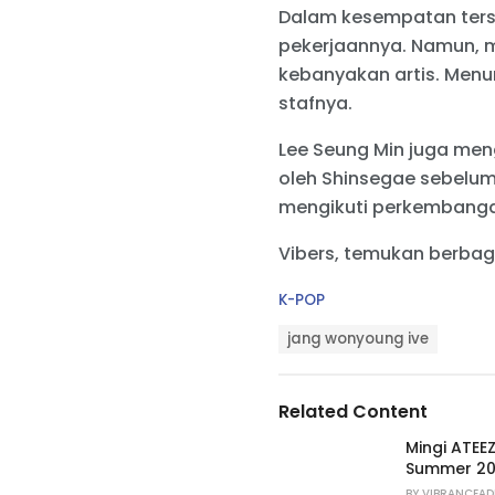
Dalam kesempatan terse
pekerjaannya. Namun, 
kebanyakan artis. Menu
stafnya.
Lee Seung Min juga me
oleh Shinsegae sebelum d
mengikuti perkembanga
Vibers, temukan berbag
C
K-POP
a
T
t
jang wonyoung ive
a
e
g
g
s
o
Related Content
:
r
i
Mingi ATEE
e
Summer 20
s
BY
VIBRANCEAD