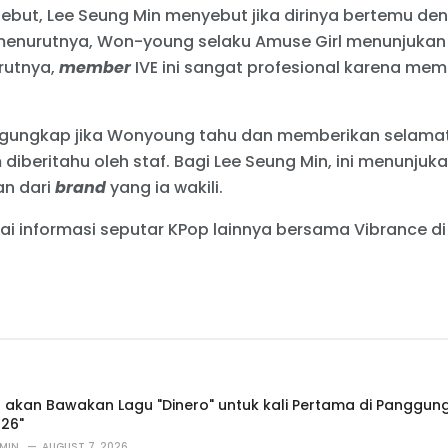
but, Lee Seung Min menyebut jika dirinya bertemu den
menurutnya, Won-young selaku Amuse Girl menunjukan
rutnya,
member
IVE ini sangat profesional karena mem
ngungkap jika Wonyoung tahu dan memberikan selamat
iberitahu oleh staf. Bagi Lee Seung Min, ini menunjukan
n dari
brand
yang ia wakili.
ai informasi seputar KPop lainnya bersama Vibrance d
Z akan Bawakan Lagu "Dinero" untuk kali Pertama di Panggun
26"
MIN
AUGUST 7, 2026