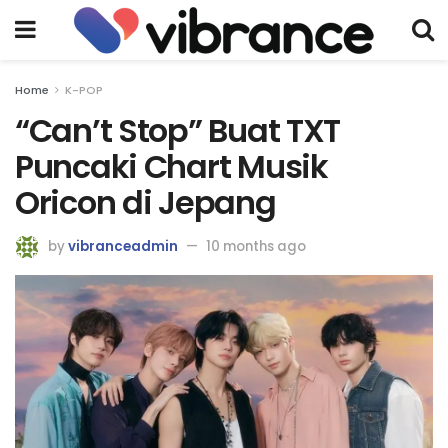
Home
K-POP
“Can’t Stop” Buat TXT
Puncaki Chart Musik
Oricon di Jepang
by
vibranceadmin
10 months ago