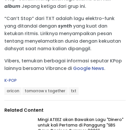
album
Jepang ketiga dari grup ini.
“Can’t Stop” dari TXT adalah lagu elektro-funk
yang ditandai dengan
synth
yang kuat dan
ketukan ritmis. Liriknya menyampaikan pesan
tentang menyelamatkan dunia dengan kekuatan
dahsyat saat nama kalian dipanggil.
Vibers, temukan berbagai informasi seputar KPop
lainnya bersama Vibrance di
Google News
.
C
K-POP
a
T
t
oricon
tomorrow x together
txt
a
e
g
g
s
o
Related Content
:
r
i
Mingi ATEEZ akan Bawakan Lagu "Dinero"
e
untuk kali Pertama di Panggung "SBS
s