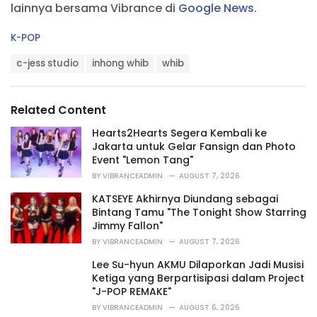
lainnya bersama Vibrance di
Google News
.
C
K-POP
a
T
t
c-jess studio
inhong whib
whib
a
e
g
g
s
o
Related Content
:
r
i
Hearts2Hearts Segera Kembali ke
e
Jakarta untuk Gelar Fansign dan Photo
s
Event "Lemon Tang"
:
BY
VIBRANCEADMIN
AUGUST 7, 2026
KATSEYE Akhirnya Diundang sebagai
Bintang Tamu "The Tonight Show Starring
Jimmy Fallon"
BY
VIBRANCEADMIN
AUGUST 7, 2026
Lee Su-hyun AKMU Dilaporkan Jadi Musisi
Ketiga yang Berpartisipasi dalam Project
"J-POP REMAKE"
BY
VIBRANCEADMIN
AUGUST 6, 2026