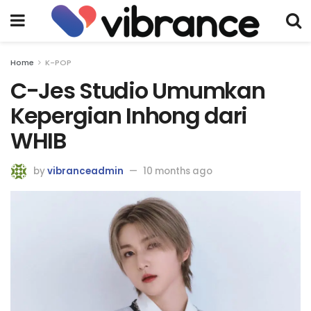
Home
K-POP
C-Jes Studio Umumkan
Kepergian Inhong dari
WHIB
by
vibranceadmin
10 months ago