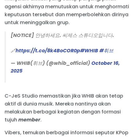
agensi akhirnya memutuskan untuk menghormati
keputusan tersebut dan memperbolehkan dirinya
untuk meninggalkan grup.
[NOTICE] 안녕하세요. 씨제스 스튜디오입니다.
🔗
https://t.co/8k4BoCOR0p
#WHIB
#휘브
— WHIB(휘브) (@whib_official)
October 16,
2025
C-JeS Studio memastikan jika WHIB akan tetap
aktif di dunia musik. Mereka nantinya akan
melakukan berbagai kegiatan dengan formasi
tujuh
member
.
Vibers, temukan berbagai informasi seputar KPop