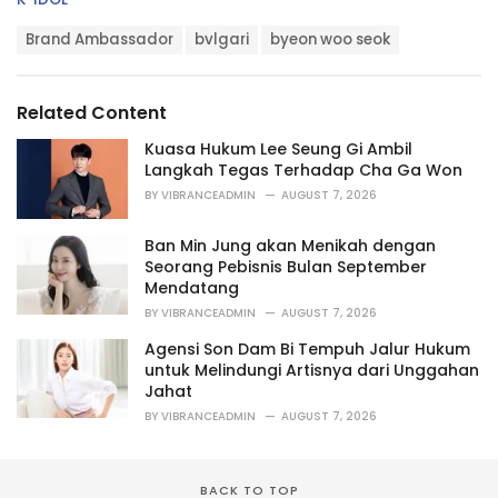
a
T
t
Brand Ambassador
bvlgari
byeon woo seok
a
e
g
g
s
o
Related Content
:
r
i
Kuasa Hukum Lee Seung Gi Ambil
e
Langkah Tegas Terhadap Cha Ga Won
s
BY
VIBRANCEADMIN
AUGUST 7, 2026
:
Ban Min Jung akan Menikah dengan
Seorang Pebisnis Bulan September
Mendatang
BY
VIBRANCEADMIN
AUGUST 7, 2026
Agensi Son Dam Bi Tempuh Jalur Hukum
untuk Melindungi Artisnya dari Unggahan
Jahat
BY
VIBRANCEADMIN
AUGUST 7, 2026
BACK TO TOP