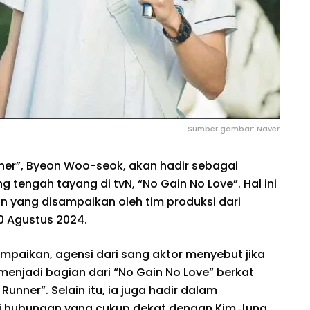
Sumber gambar: Naver
nner”, Byeon Woo-seok, akan hadir sebagai
tengah tayang di tvN, “No Gain No Love”. Hal ini
 yang disampaikan oleh tim produksi dari
30 Agustus 2024.
aikan, agensi dari sang aktor menyebut jika
menjadi bagian dari “No Gain No Love” berkat
unner”. Selain itu, ia juga hadir dalam
ki hubungan yang cukup dekat dengan Kim Jung