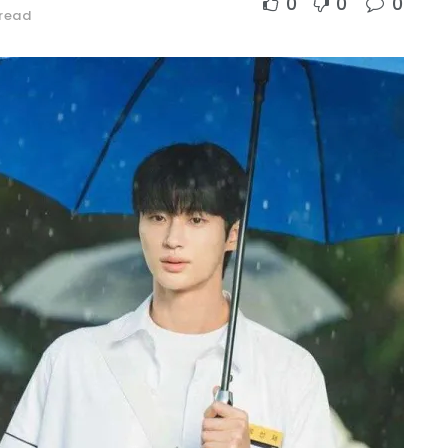
0
0
0
 read