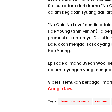
Sik, sutradara dari drama “No 
dalam kegiatan syuting dari d
“No Gain No Love” sendiri ada
Hae Young (Shin Min Ah). Ia b
promosi di kantornya. Di sisi l
Dae, akan menjadi sosok yang 
Hae Young.
Episode di mana Byeon Woo-se
dalam tayangan yang mengud
Vibers, temukan berbagai info
Google News
.
Tags:
byeon woo seok
cameo