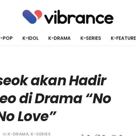
K-POP
K-IDOL
K-DRAMA
K-SERIES
K-FEATUR
eok akan Hadir
eo di Drama “No
No Love”
in
K-DRAMA
,
K-SERIES