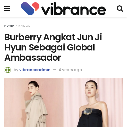
Home
K-IDOL
Burberry Angkat Jun Ji
Hyun Sebagai Global
Ambassador
by
vibranceadmin
4 years ago