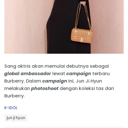
Sang aktris akan memulai debutnya sebagai
global ambassador
lewat
campaign
terbaru
Burberry. Dalam
campaign
ini, Jun Ji Hyun
melakukan
photoshoot
dengan koleksi tas dari
Burberry.
C
K-IDOL
a
T
t
jun ji hyun
a
e
g