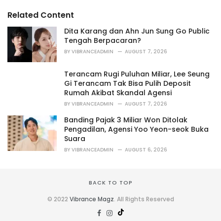
g
s
o
Related Content
:
r
i
Dita Karang dan Ahn Jun Sung Go Public
e
Tengah Berpacaran?
s
BY
VIBRANCEADMIN
AUGUST 7, 2026
:
Terancam Rugi Puluhan Miliar, Lee Seung
Gi Terancam Tak Bisa Pulih Deposit
Rumah Akibat Skandal Agensi
BY
VIBRANCEADMIN
AUGUST 7, 2026
Banding Pajak 3 Miliar Won Ditolak
Pengadilan, Agensi Yoo Yeon-seok Buka
Suara
BY
VIBRANCEADMIN
AUGUST 6, 2026
BACK TO TOP
© 2022
Vibrance Magz
. All Rights Reserved