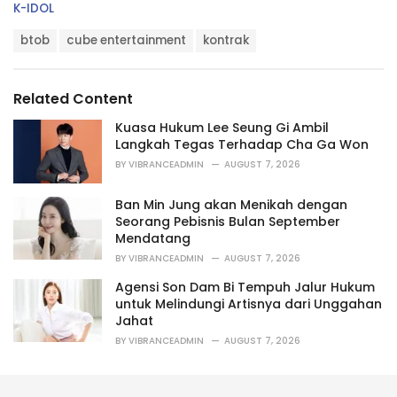
C
K-IDOL
a
T
t
btob
cube entertainment
kontrak
a
e
g
g
s
o
Related Content
:
r
i
Kuasa Hukum Lee Seung Gi Ambil
e
Langkah Tegas Terhadap Cha Ga Won
s
BY
VIBRANCEADMIN
AUGUST 7, 2026
:
Ban Min Jung akan Menikah dengan
Seorang Pebisnis Bulan September
Mendatang
BY
VIBRANCEADMIN
AUGUST 7, 2026
Agensi Son Dam Bi Tempuh Jalur Hukum
untuk Melindungi Artisnya dari Unggahan
Jahat
BY
VIBRANCEADMIN
AUGUST 7, 2026