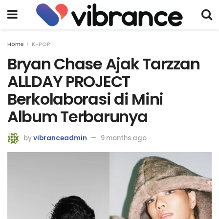
Home
K-POP
Bryan Chase Ajak Tarzzan
ALLDAY PROJECT
Berkolaborasi di Mini
Album Terbarunya
by
vibranceadmin
9 months ago