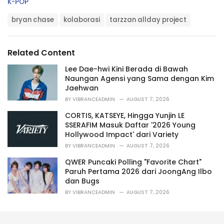
C
K-POP
a
T
t
bryan chase
kolaborasi
tarzzan allday project
a
e
g
g
s
o
Related Content
:
r
i
Lee Dae-hwi Kini Berada di Bawah
e
Naungan Agensi yang Sama dengan Kim
s
Jaehwan
:
BY
VIBRANCEADMIN
AUGUST 7, 2026
CORTIS, KATSEYE, Hingga Yunjin LE
SSERAFIM Masuk Daftar '2026 Young
Hollywood Impact' dari Variety
BY
VIBRANCEADMIN
AUGUST 7, 2026
QWER Puncaki Polling "Favorite Chart"
Paruh Pertama 2026 dari JoongAng Ilbo
dan Bugs
BY
VIBRANCEADMIN
AUGUST 7, 2026